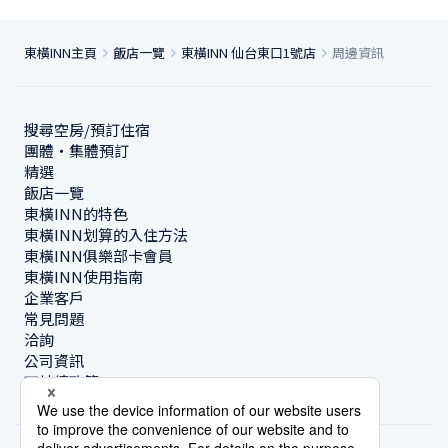
東橫INN主頁
飯店一覽
東橫INN 仙台東口1號店
周邊資訊
搜尋空房/預訂住宿
團體・集體預訂
精選
飯店一覽
東橫INN的特色
東橫INN划算的入住方法
東橫INN俱樂部卡會員
東橫INN使用指南
企業客戶
常見問題
洽詢
公司資訊
可持續政策