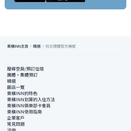
東橫INN主頁
精選
社交媒體官方帳號
搜尋空房/預訂住宿
團體・集體預訂
精選
飯店一覽
東橫INN的特色
東橫INN划算的入住方法
東橫INN俱樂部卡會員
東橫INN使用指南
企業客戶
常見問題
洽詢